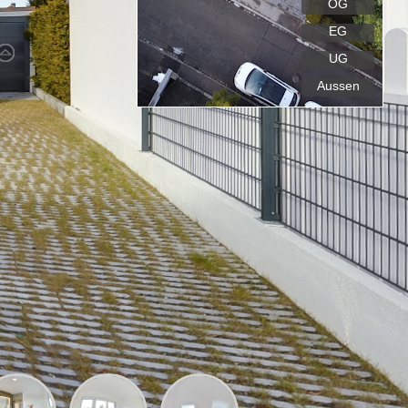
OG
EG
UG
Aussen