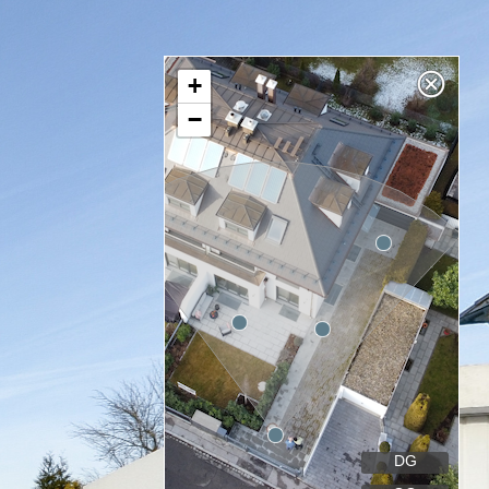
+
−
DG