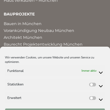
Haus verkaufen – München
BAUPROJEKTE
Bauen in München
Vorankündigung Neubau München
Architekt München
Baurecht Projektentwicklung München
Bauprojekte und Referenzen in München
Wir verwenden Cookies, um unsere Website und unseren Service zu
optimieren.
HAUS ERBEN
Funktional
Immer aktiv
Erbschaftssteuer Immobilien
Erbengemeinschaft auflösen
Statistiken
Statist
Haus erben – Steuer
Erweitert
Erweite
IMMOBILIE KAUFEN & VERKAUFEN