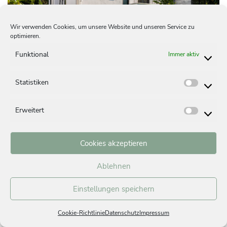
Wir verwenden Cookies, um unsere Website und unseren Service zu
optimieren.
Funktional
Immer aktiv
München | Harlaching
Statistiken
Dreifamilien­haus am Perlacher Forst
Statist
3 Wohnungen | Baujahr 2021
Erweitert
Erweite
Cookies akzeptieren
Ablehnen
Einstellungen speichern
Cookie-Richtlinie
Datenschutz
Impressum