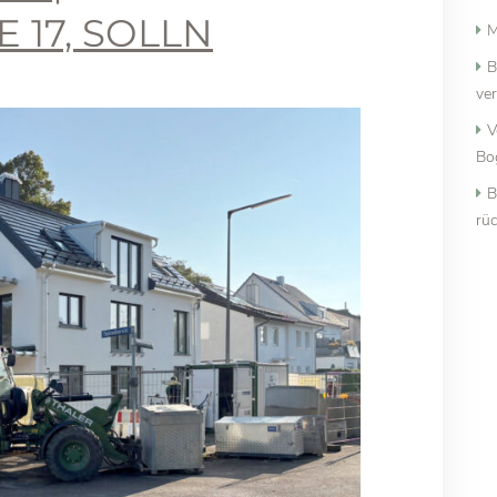
17, SOLLN
M
B
ver
V
Bo
B
rü