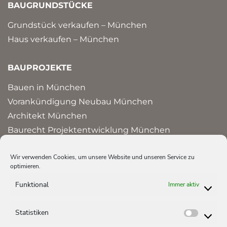
BAUGRUNDSTÜCKE
Grundstück verkaufen – München
Haus verkaufen – München
BAUPROJEKTE
Bauen in München
Vorankündigung Neubau München
Architekt München
Baurecht Projektentwicklung München
Bauprojekte und Referenzen in München
Wir verwenden Cookies, um unsere Website und unseren Service zu
optimieren.
HAUS ERBEN
Funktional
Immer aktiv
Erbschaftssteuer Immobilien
Erbengemeinschaft auflösen
Statistiken
Statist
Haus erben – Steuer