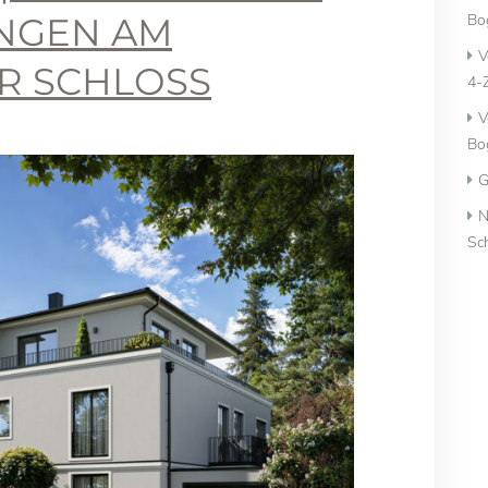
NGEN AM
Bo
V
R SCHLOSS
4-
V
Bo
G
N
Sc