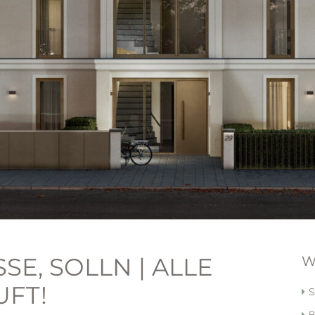
, SOLLN | ALLE E
W
FT!
S