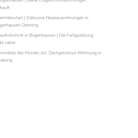
ogenhausen | Beide Erdgeschosswohnungen
kauft
ertriebsstart | Exklusive Neubauwohnungen in
genhausen-Denning
aufortschritt in Bogenhausen | Die Fertigstellung
ckt näher
mmobilie des Monats Juli: Dachgeschoss-Wohnung in
udering