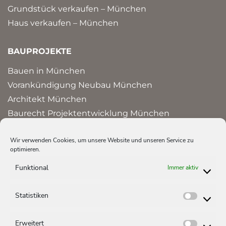
Grundstück verkaufen – München
Haus verkaufen – München
BAUPROJEKTE
Bauen in München
Vorankündigung Neubau München
Architekt München
Baurecht Projektentwicklung München
Bauprojekte und Referenzen in München
Wir verwenden Cookies, um unsere Website und unseren Service zu
optimieren.
HAUS ERBEN
Funktional
Immer aktiv
Erbschaftssteuer Immobilien
Erbengemeinschaft auflösen
Statistiken
Statist
Haus erben – Steuer
Erweitert