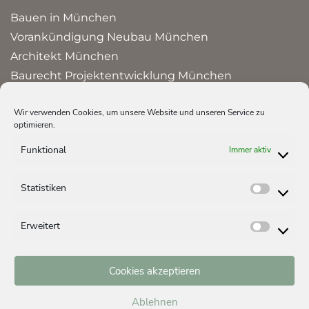
Bauen in München
Vorankündigung Neubau München
Architekt München
Baurecht Projektentwicklung München
Bauprojekte und Referenzen in München
Wir verwenden Cookies, um unsere Website und unseren Service zu
optimieren.
HAUS ERBEN
Funktional
Immer aktiv
Erbschaftssteuer Immobilien
Erbengemeinschaft auflösen
Statistiken
Statist
Haus erben – Steuer
Erweitert
Erweite
IMMOBILIE KAUFEN & VERKAUFEN
Neubauprojekte in München
Cookies akzeptieren
Mehrfamilienhaus Kapitalanlage München
Ablehnen
Wohnung kaufen München